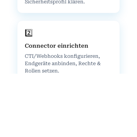
Sicherheitsprofil klären.
2️⃣
Connector einrichten
CTI/Webhooks konfigurieren,
Endgeräte anbinden, Rechte &
Rollen setzen.
3️⃣
Tests & Schulung
Use‑Cases durchspielen,
Screen‑Pops prüfen, Team kurz