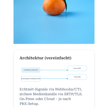
Architektur (vereinfacht)
pascom PBX
CUMAS365 (CRM/API)
Wildix PBX
Benutzergeräte (Softphone/SIP)
Echtzeit‑Signale via Webhooks/CTI,
sichere Medienkanäle via SRTP/TLS.
On‑Prem oder Cloud – je nach
PBX‑Setup.