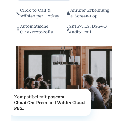
Click‑to‑Call &
Anrufer‑Erkennung
📞
👤
Wählen per Hotkey
& Screen‑Pop
Automatische
SRTP/TLS, DSGVO,
🧾
🔒
CRM‑Protokolle
Audit‑Trail
Kompatibel mit
pascom
Cloud/On‑Prem
und
Wildix Cloud
PBX
.